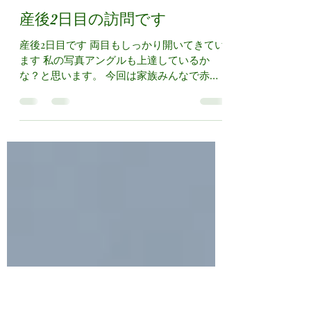
nikonikonikku
2024年1月16日
読了時間: 1分
産後2日目の訪問です
産後2日目です 両目もしっかり開いてきてい
ます 私の写真アングルも上達しているか
な？と思います。 今回は家族みんなで赤ち
ゃんを迎えました 上の子はすっかりお兄ち
ゃんして微笑ましいですがしっかり話を聞く
ことは大切だと感じます。 ママ自身の経験
や思いも日々変わります。...