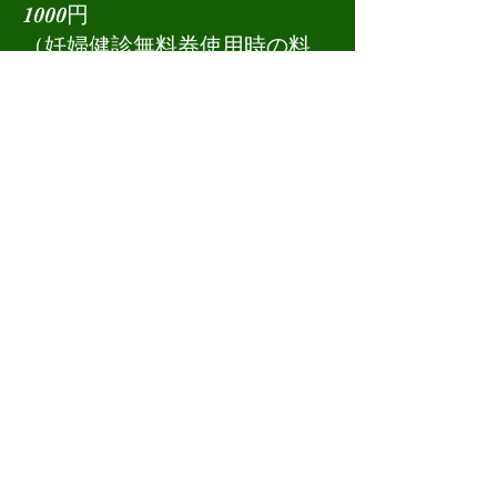
1000円
​（妊婦健診無料券使用時の料
金）
助産所分娩：55万前後
自宅分娩：50万前後
産褥入院：一日33000円
デイケア：22000円
母乳相談、育児相談：6000円
訪問：8000円
荒川区産後ケア利用の場合は
区役所発行の書類でご確認くだ
さい
交通費別途
​産後ケア使用する場合申請をし
て番号を取得しておいてくださ