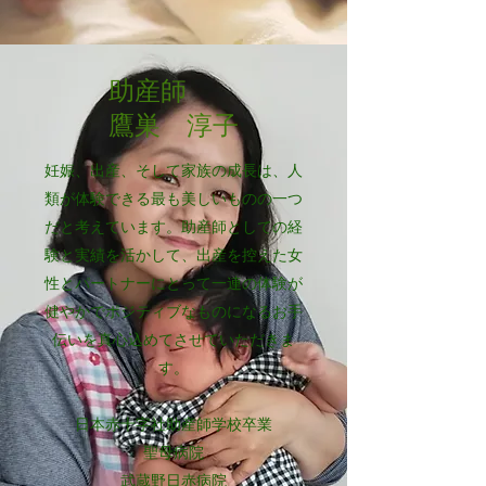
助産師
鷹巣 淳子
妊娠、出産、そして家族の成長は、人
類が体験できる最も美しいものの一つ
だと考えています。助産師としての経
験と実績を活かして、出産を控えた女
性とパートナーにとって一連の体験が
健やかでポジティブなものになるお手
伝いを真心込めてさせていただきま
す。
日本赤十字社助産師学校卒業
聖母病院
武蔵野日赤病院