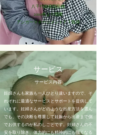
八千代助産院勤務
2010年より開業
​アンガーマネージメントＦＴ取得
サービス
サービス内容
妊婦さんも家族も一人ひとり違いますので、そ
れぞれに最適なサービスとサポートを提供して
います。妊婦さんがどのような出産方法を選ん
でも、その決断を尊重して妊娠から出産まで側
でお供するのが私のしごとです。妊婦さんの不
安を取り除き、体力的にも精神的にも強くなる