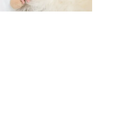
​助産院分娩 自宅分娩
産褥入院